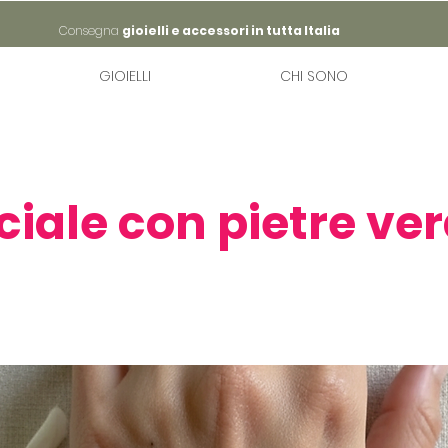
Consegna
gioielli e accessori in tutta Italia
GIOIELLI
CHI SONO
iale con pietre ver