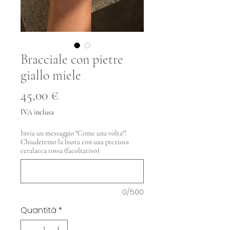
Bracciale con pietre
giallo miele
Prezzo
45,00 €
IVA inclusa
Invia un messaggio "Come una volta"!
Chiuderemo la busta con una preziosa
ceralacca rossa (facoltativo)
0/500
Quantità
*