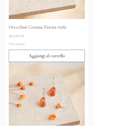
Orecchini Gemma Fiorita viola
Prezzo
50,00 €
IVA inclusa
Aggiungi al carrello