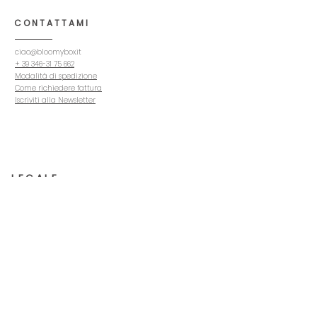
CONTATTAMI
ciao@bloomybox.it
+ 39 346-31 75 662
Modalità di spedizione
Come richiedere fattura
Iscriviti alla Newsletter
LEGALE
Termini e condizioni
Politica sulla privacy
Politica sui cookie
Avviso legale